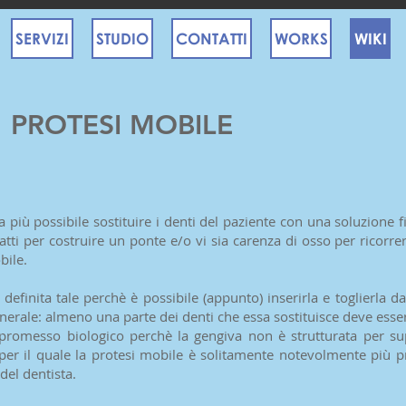
SERVIZI
STUDIO
CONTATTI
WORKS
WIKI
PROTESI MOBILE
 più possibile sostituire i denti del paziente con una soluzione
atti per costruire un ponte e/o vi sia carenza di osso per ricorre
bile.
 definita tale perchè è possibile (appunto) inserirla e toglierla 
generale: almeno una parte dei denti che essa sostituisce deve esse
omesso biologico perchè la gengiva non è strutturata per supp
per il quale la protesi mobile è solitamente notevolmente più pr
el dentista.