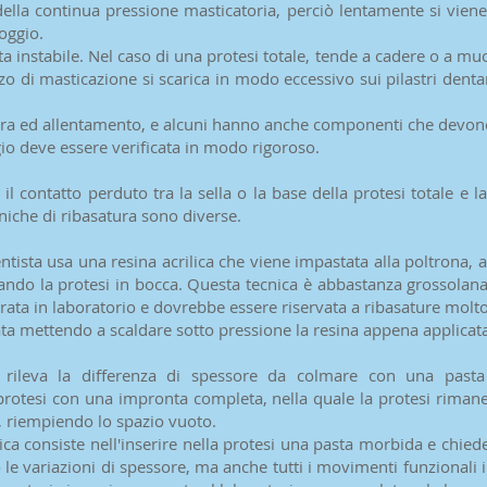
 della continua pressione masticatoria, perciò lentamente si viene
poggio.
nta instabile. Nel caso di una protesi totale, tende a cadere o a m
zo di masticazione si scarica in modo eccessivo sui pilastri dent
sura ed allentamento, e alcuni hanno anche componenti che devono
io deve essere verificata in modo rigoroso.
il contatto perduto tra la sella o la base della protesi totale e
niche di ribasatura sono diverse.
entista usa una resina acrilica che viene impastata alla poltrona, a
ndo la protesi in bocca. Questa tecnica è abbastanza grossolana
erata in laboratorio e dovrebbe essere riservata a ribasature mol
ata mettendo a scaldare sotto pressione la resina appena applicat
sta rileva la differenza di spessore da colmare con una pas
rotesi con una impronta completa, nella quale la protesi rimane
a, riempiendo lo spazio vuoto.
a consiste nell'inserire nella protesi una pasta morbida e chiede
o le variazioni di spessore, ma anche tutti i movimenti funzionali 