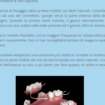
nnettore al lato opposto.
istema di fissaggio della protesi mobile sui denti naturali. Consis
 o da uno dei connettori, sporge verso la parte esterna della 
egno. Quando la protesi viene inserita, il gancio teoricamente
ziona con uno scatto nella sede prevista ed il gancio offre la nece
 in metallo flessibile, con la maggior frequenza di calzata della pr
erli nouvamente. Non è mai consigliabile tentare di eseguire q
esso.
 possibile adoperare una soluzione più estetica. Si tratta in sosta
 la parte mobile ad una struttura basata sui denti naturali. L'u
ti dell'attacco su uno o più denti: per fare questo, di solito è n