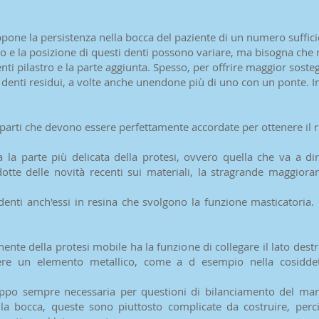
pone la persistenza nella bocca del paziente di un numero suffici
o e la posizione di questi denti possono variare, ma bisogna che n
enti pilastro e la parte aggiunta. Spesso, per offrire maggior soste
i denti residui, a volte anche unendone più di uno con un ponte. In 
parti che devono essere perfettamente accordate per ottenere il ri
 la parte più delicata della protesi, ovvero quella che va a dir
otte delle novità recenti sui materiali, la stragrande maggioran
denti anch'essi in resina che svolgono la funzione masticatoria. P
te della protesi mobile ha la funzione di collegare il lato destro
ere un elemento metallico, come a d esempio nella cosiddett
oppo sempre necessaria per questioni di bilanciamento del manu
a bocca, queste sono piuttosto complicate da costruire, perciò