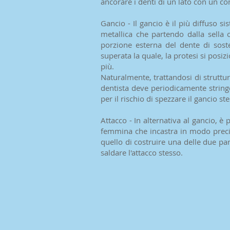
ancorare i denti di un lato con un co
Gancio - Il gancio è il più diffuso s
metallica che partendo dalla sella
porzione esterna del dente di sost
superata la quale, la protesi si posi
più.
Naturalmente, trattandosi di strutture
dentista deve periodicamente string
per il rischio di spezzare il gancio st
Attacco - In alternativa al gancio, è
femmina che incastra in modo preciso
quello di costruire una delle due par
saldare l'attacco stesso.