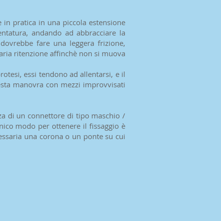
te in pratica in una piccola estensione
dentatura, andando ad abbracciare la
 dovrebbe fare una leggera frizione,
ssaria ritenzione affinchè non si muova
otesi, essi tendono ad allentarsi, e il
uesta manovra con mezzi improvvisati
nza di un connettore di tipo maschio /
nico modo per ottenere il fissaggio è
ecessaria una corona o un ponte su cui