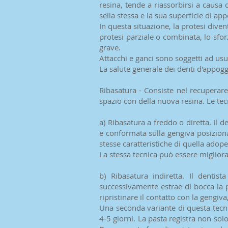
resina, tende a riassorbirsi a causa
sella stessa e la sua superficie di ap
In questa situazione, la protesi dive
protesi parziale o combinata, lo sfor
grave.
Attacchi e ganci sono soggetti ad u
La salute generale dei denti d'appogg
Ribasatura - Consiste nel recuperare 
spazio con della nuova resina. Le tec
a) Ribasatura a freddo o diretta. Il d
e conformata sulla gengiva posiziona
stesse caratteristiche di quella adop
La stessa tecnica può essere miglior
b) Ribasatura indiretta. Il denti
successivamente estrae di bocca la p
ripristinare il contatto con la gengiv
Una seconda variante di questa tecnic
4-5 giorni. La pasta registra non sol