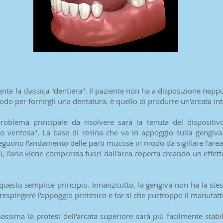
nte la classica "dentiera". Il paziente non ha a disposizione nepp
modo per fornirgli una dentatura, è quello di produrre un'arcata i
oblema principale da risolvere sarà la tenuta del dispositivo. 
o ventosa". La base di resina che va in appoggio sulla gengiva
seguono l'andamento delle parti mucose in modo da sigillare l'area
 l'aria viene compressa fuori dall'area coperta creando un effetto 
 questo semplice principio. Innanzitutto, la gengiva non ha la ste
respingere l'appoggio protesico e far sì che purtroppo il manufatt
massima la protesi dell'arcata superiore sarà più facilmente stab